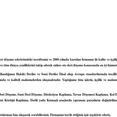
ri döşeme sektöründeki tecrübemiz ve 2000 yılında kurulan firmamız ile kalite ve işçil
 ve tüm dünya yeniliklerini takip ederek sizlere oto deri döşeme konusunda en iyi hizmeti
andığımız Hakiki Deriler ve Suni Deriler İthal olup Avrupa standartlarında tescilli
nda ve kaliteli malzemelerden oluşmaktadır. Yaptığımız tüm işlerin, işçilik ve malze
Deri Döşeme, Suni Deri Döşeme, Direksiyon Kaplama, Tavan Döşemesi Kaplama, Kol
ni Körüğü Kaplama, Derili yada Kumaşlı araçlarda yıpranan parçaların değiştirilmes
rınızı bize ulaşarak sorabilirsiniz. Firmamızı tercih ettiğiniz için teşekkür ederiz.